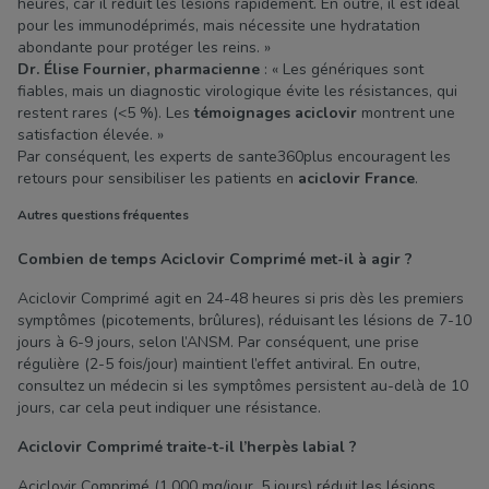
heures, car il réduit les lésions rapidement. En outre, il est idéal
pour les immunodéprimés, mais nécessite une hydratation
abondante pour protéger les reins. »
Dr. Élise Fournier, pharmacienne
: « Les génériques sont
fiables, mais un diagnostic virologique évite les résistances, qui
restent rares (<5 %). Les
témoignages aciclovir
montrent une
satisfaction élevée. »
Par conséquent, les experts de sante360plus encouragent les
retours pour sensibiliser les patients en
aciclovir France
.
Autres questions fréquentes
Combien de temps Aciclovir Comprimé met-il à agir ?
Aciclovir Comprimé agit en 24-48 heures si pris dès les premiers
symptômes (picotements, brûlures), réduisant les lésions de 7-10
jours à 6-9 jours, selon l’ANSM. Par conséquent, une prise
régulière (2-5 fois/jour) maintient l’effet antiviral. En outre,
consultez un médecin si les symptômes persistent au-delà de 10
jours, car cela peut indiquer une résistance.
Aciclovir Comprimé traite-t-il l’herpès labial ?
Aciclovir Comprimé (1,000 mg/jour, 5 jours) réduit les lésions