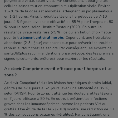
polymérase virale, selon Vidal. Par conséquent, il épargne les
cellules saines tout en stoppant la multiplication virale. Environ
15-20 % de la dose est absorbée, atteignant un pic plasmatique
en 1-2 heures. Ainsi, il réduit les lésions herpétiques de 7-10
jours à 6-9 jours, avec une efficacité de 85 % pour l’herpès et 80
% pour le zona, selon l’Institut Pasteur (2020). En outre, la
résistance virale reste rare (<5 %), ce qui en fait un choix fiable
pour le
traitement
antiviral herpès
. Cependant, une hydratation
abondante (2-3 L/jour) est essentielle pour prévenir les troubles
rénaux, surtout chez les seniors. Par conséquent, les experts de
sante360plus recommandent une prise précoce, dès les premiers
signes (picotements, brûlures), pour maximiser les résultats.
Aciclovir Comprimé est-il efficace pour l’herpès et le
zona ?
Aciclovir Comprimé réduit les lésions herpétiques (herpès labial,
génital) de 7-10 jours à 6-9 jours, avec une efficacité de 85 %,
selon l’ANSM. Pour le zona, il atténue les douleurs et les lésions
en 7 jours, efficace à 80 %. En outre, il prévient les infections
graves chez les immunodéprimés, comme les patients VIH ou
greffés. Une étude de la HAS (2018) montre une réduction de 30
% des complications oculaires (kératites). Par conséquent, une