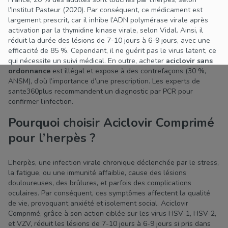
l’Institut Pasteur (2020). Par conséquent, ce médicament est
largement prescrit, car il inhibe l’ADN polymérase virale après
activation par la thymidine kinase virale, selon Vidal. Ainsi, il
réduit la durée des lésions de 7-10 jours à 6-9 jours, avec une
efficacité de 85 %. Cependant, il ne guérit pas le virus latent, ce
qui nécessite un suivi médical. En outre, acheter
aciclovir sans
ordonnance
est illégal et expose à des contrefaçons (30 %,
ANSM), d’où l’importance d’une prescription. Les experts de
sante360plus recommandent un diagnostic par PCR pour
confirmer l’infection.
Pourquoi choisir Aciclovir Comprimé
pour l’herpès ?
L’herpès, une infection virale chronique déclenchée par le stress,
la fatigue, ou une immunité affaiblie, cause des lésions
douloureuses, des brûlures, et parfois des complications
oculaires. Par conséquent, ces symptômes affectent la qualité
de vie, provoquant anxiété et isolement social. Aciclovir
Comprimé, grâce à son action ciblée sur les virus HSV-1, HSV-2,
et VZV, réduit les lésions de 7-10 jours à 6-9 jours si pris dans