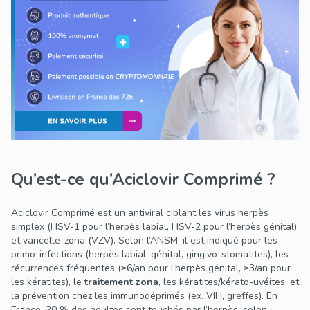
qui peuvent être inefficaces ou dangereuses.
Qu’est-ce qu’Aciclovir Comprimé ?
Aciclovir Comprimé est un antiviral ciblant les virus herpès
simplex (HSV-1 pour l’herpès labial, HSV-2 pour l’herpès génital)
et varicelle-zona (VZV). Selon l’ANSM, il est indiqué pour les
primo-infections (herpès labial, génital, gingivo-stomatites), les
récurrences fréquentes (≥6/an pour l’herpès génital, ≥3/an pour
les kératites), le
traitement zona
, les kératites/kérato-uvéites, et
la prévention chez les immunodéprimés (ex. VIH, greffes). En
France, 20 % des adultes sont touchés par l’herpès, selon