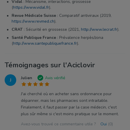
Vidal
: Mécanisme, interactions, grossesse
(
https://www.vidal.fr
).
Revue Médicale Suisse
: Comparatif antiviraux (2019,
https://www.revmed.ch
).
CRAT
: Sécurité en grossesse (2021,
http://www.lecrat.fr
).
Santé Publique France
: Prévalence herpès/zona
(
http://www.santepubliquefrance.fr
).
Témoignages sur l'Aciclovir
Julien
Avis vérifié
J
J'ai cherché où en acheter sans ordonnance pour
dépanner, mais les pharmacies sont intraitable.
Finalement, il faut passer par la case médecin, c'est
plus sûr même si c'est moins pratique sur le moment.
Avez-vous trouvé ce commentaire utile ?
Oui
(0)