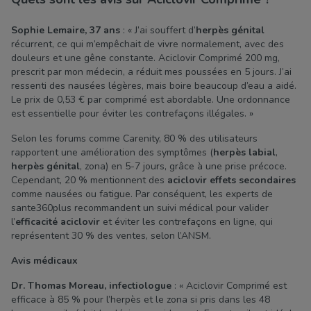
Sophie Lemaire, 37 ans
: « J’ai souffert d’
herpès génital
récurrent, ce qui m’empêchait de vivre normalement, avec des
douleurs et une gêne constante. Aciclovir Comprimé 200 mg,
prescrit par mon médecin, a réduit mes poussées en 5 jours. J’ai
ressenti des nausées légères, mais boire beaucoup d’eau a aidé.
Le prix de 0,53 € par comprimé est abordable. Une ordonnance
est essentielle pour éviter les contrefaçons illégales. »
Selon les forums comme Carenity, 80 % des utilisateurs
rapportent une amélioration des symptômes (
herpès labial
,
herpès génital
, zona) en 5-7 jours, grâce à une prise précoce.
Cependant, 20 % mentionnent des
aciclovir effets secondaires
comme nausées ou fatigue. Par conséquent, les experts de
sante360plus recommandent un suivi médical pour valider
l’
efficacité aciclovir
et éviter les contrefaçons en ligne, qui
représentent 30 % des ventes, selon l’ANSM.
Avis médicaux
Dr. Thomas Moreau, infectiologue
: « Aciclovir Comprimé est
efficace à 85 % pour l’herpès et le zona si pris dans les 48