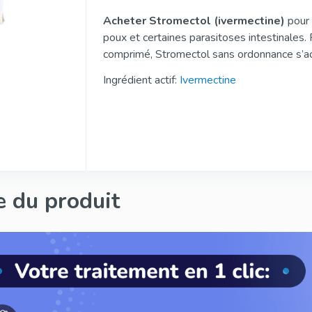
Acheter Stromectol (ivermectine)
pour 
Kamagra
Avana
poux et certaines parasitoses intestinales.
Sildenafil
Avanafil
comprimé, Stromectol sans ordonnance s’a
comprimés gratuits selon le montant de la
Ingrédient actif:
Ivermectine
€ d’achat.
Priligy Génériq
Kamagra Oral Jelly
Dapoxétine
Sildenafil
Dapoxetine
e du produit
Cenforce
Vidalista
Sildenafil
Tadalafil
Rapamycine
Sirolimus