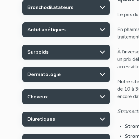
Bronchodilatateurs
Le prix du
En pharma
Antidiabétiques
traitement
À l’inver
Surpoids
un prix dé
accessible
Dermatologie
Notre sit
de 10 à 3
encore dav
Cheveux
Stromecto
Diuretiques
Strom
Strom