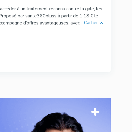
accéder à un traitement reconnu contre la gale, les
Fildena Super Active
 Proposé par sante360pluss à partir de 1,18 € le
Sildenafil
Cacher
ccompagne d’offres avantageuses, avec jusqu’à 20
 commande et une livraison rapide offerte dès 200
ue
Super P Force
Sildenafil & Dapoxetine
Vigora
Sildenafil