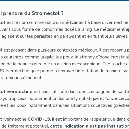
i prendre du Stromectol ?
tol
est le nom commercial d’un médicament à base d’ivermectine, un
ouvent sous forme de comprimés dosés à 3 mg. Ce médicament app
 agissent sur les parasites en paralysant et en tuant leurs larves
 est prescrit dans plusieurs contextes médicaux. Il est reconnu p
es courantes comme la gale, les poux, la strongyloïdose intestinale
tion de la peau causée par un acarien microscopique. Elle touche
S. Ivermectine gale permet d’enrayer l’infestation de manière sys
ts topiques échouent.
ol ivermectine
est aussi utilisée dans des campagnes de santé 
ays tropicaux, notamment la filariose lymphatique et l’onchocerc
le et les poux, notamment dans les situations collectives (crèche
t Ivermectine
COVID-19
, il est important de rappeler que dans 
 de traitement potentiel,
cette indication n’est pas institut