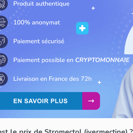
st le prix de Stromectol (ivermectine) ?