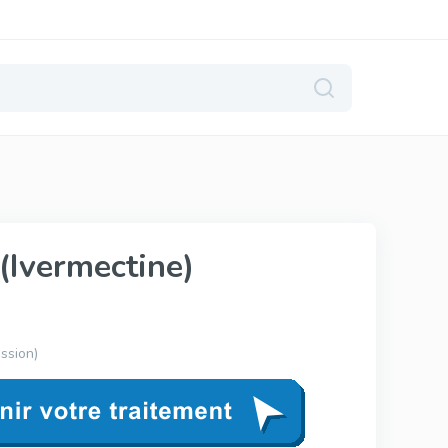
Levitra Générique
(Ivermectine)
Vardenafil
ssion)
Levitra Original
Vardenafil