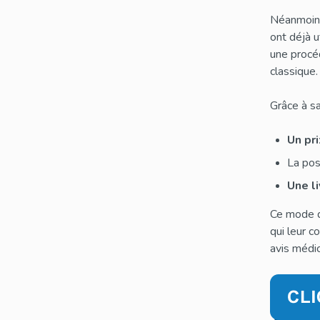
Néanmoins
ont déjà u
une procéd
classique.
Grâce à sa
Un pr
La pos
Une li
Ce mode d
qui leur c
avis médic