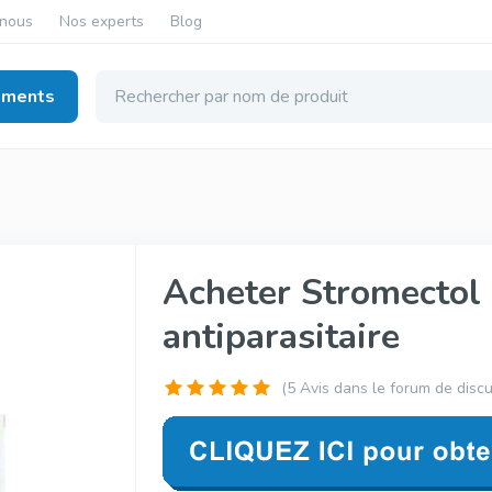
-nous
Nos experts
Blog
aments
 Masculine
Sildenafil (Viagra
Tadalafil (Cialis
Acheter Stromectol 
generique)
generique)
Sildenafil
Tadalafil
antiparasitaire
(5 Avis dans le forum de discu
Viagra Original
Cialis Original
Sildenafil
Tadalafil