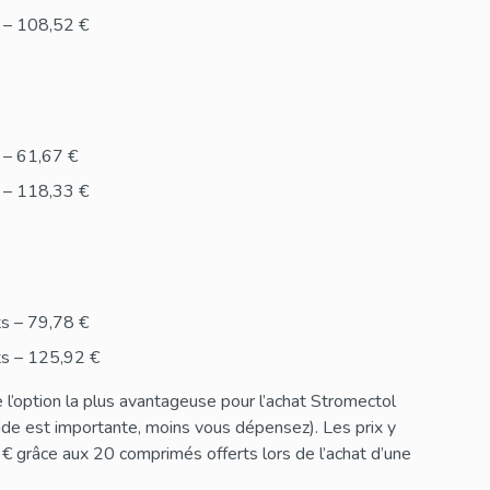
s – 108,52 €
 – 61,67 €
s – 118,33 €
ts – 79,78 €
ts – 125,92 €
’option la plus avantageuse pour l’achat Stromectol
nde est importante, moins vous dépensez). Les prix y
 grâce aux 20 comprimés offerts lors de l’achat d’une