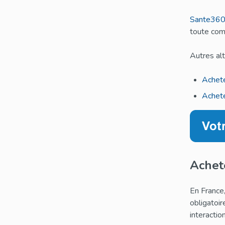
Sante360
toute com
Autres alt
Achete
Achete
Achet
En France,
obligatoir
interactio