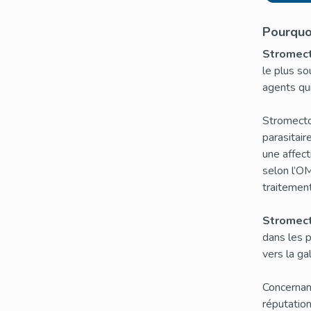
Pourquo
Stromec
le plus s
agents qui
Stromectol
parasitair
une affec
selon l’OM
traitemen
Stromect
dans les p
vers la ga
Concernan
réputation