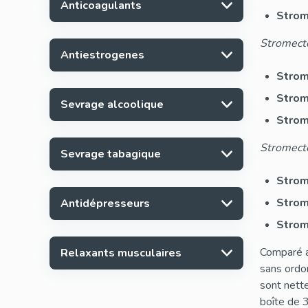
Anticoagulants
Strom
Stromecto
Antiestrogenes
Strom
Strom
Sevrage alcoolique
Strom
Stromecto
Sevrage tabagique
Strom
Strom
Antidépresseurs
Strom
Comparé a
Relaxants musculaires
sans ordo
sont nett
boîte de 