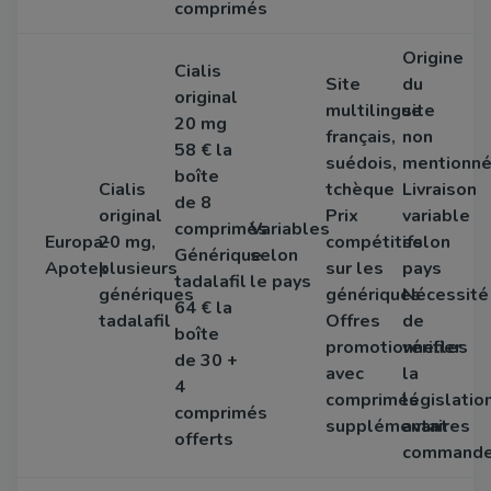
comprimés
Origine
Cialis
Site
du
original
multilingue
site
20 mg
français,
non
58 € la
suédois,
mentionn
boîte
Cialis
tchèque
Livraison
de 8
original
Prix
variable
comprimés
Variables
Europa-
20 mg,
compétitifs
selon
Générique
selon
Apotek
plusieurs
sur les
pays
tadalafil
le pays
génériques
génériques
Nécessité
64 € la
tadalafil
Offres
de
boîte
promotionnelles
vérifier
de 30 +
avec
la
4
comprimés
législatio
comprimés
supplémentaires
avant
offerts
command