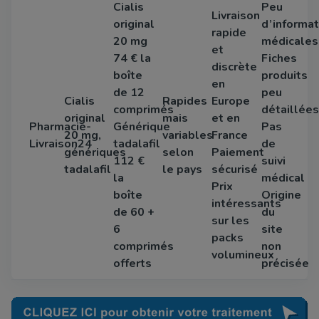
Cialis
Peu
Livraison
original
d’informat
rapide
20 mg
médicales
et
74 € la
Fiches
discrète
boîte
produits
en
de 12
peu
Cialis
Rapides
Europe
comprimés
détaillées
original
mais
et en
Pharmacie-
Générique
Pas
20 mg,
variables
France
Livraison24
tadalafil
de
génériques
selon
Paiement
112 €
suivi
tadalafil
le pays
sécurisé
la
médical
Prix
boîte
Origine
intéressants
de 60 +
du
sur les
6
site
packs
comprimés
non
volumineux
offerts
précisée