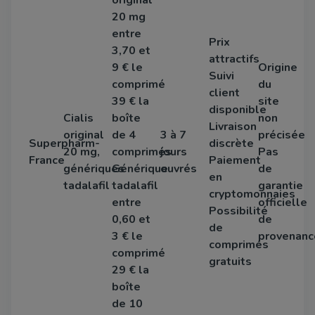
20 mg
entre
Prix
3,70 et
attractifs
9 € le
Origine
Suivi
comprimé
du
client
39 € la
site
disponible
Cialis
boîte
non
Livraison
original
de 4
3 à 7
précisée
Superpharm-
discrète
20 mg,
comprimés
jours
Pas
France
Paiement
génériques
Générique
ouvrés
de
en
tadalafil
tadalafil
garantie
cryptomonnaies
entre
officielle
Possibilité
0,60 et
de
de
3 € le
provenanc
comprimés
comprimé
gratuits
29 € la
boîte
de 10